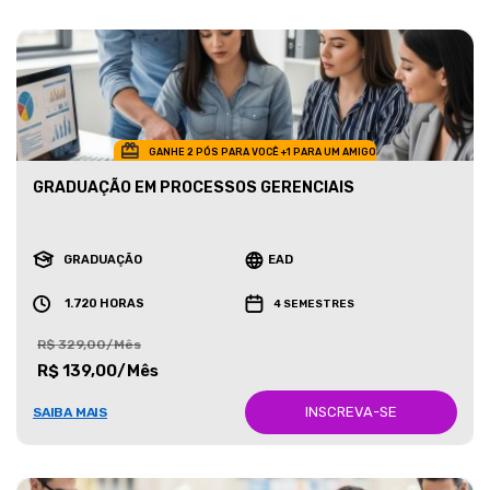
GANHE 2 PÓS PARA VOCÊ +1 PARA UM AMIGO
GRADUAÇÃO EM PROCESSOS GERENCIAIS
GRADUAÇÃO
EAD
1.720 HORAS
4 SEMESTRES
R$ 329,00/Mês
R$ 139,00/Mês
INSCREVA-SE
SAIBA MAIS