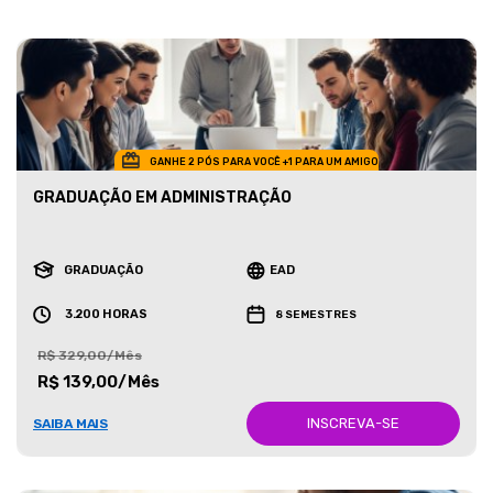
GANHE 2 PÓS PARA VOCÊ +1 PARA UM AMIGO
GRADUAÇÃO EM ADMINISTRAÇÃO
GRADUAÇÃO
EAD
3.200 HORAS
8 SEMESTRES
R$ 329,00/Mês
R$ 139,00/Mês
INSCREVA-SE
SAIBA MAIS