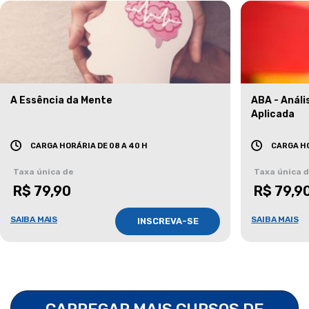
A Essência da Mente
ABA - Anál
Aplicada
CARGA HORÁRIA DE 08 A 40 H
CARGA HO
Taxa única de
Taxa única 
R$ 79,90
R$ 79,9
SAIBA MAIS
SAIBA MAIS
INSCREVA-SE
CARREGAR MAIS CURSOS DE