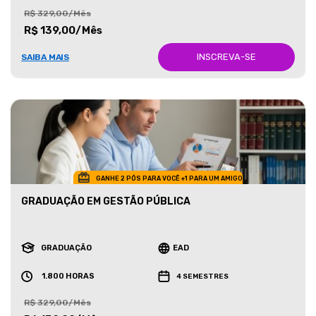
R$ 329,00/Mês
R$ 139,00/Mês
INSCREVA-SE
SAIBA MAIS
GANHE 2 PÓS PARA VOCÊ +1 PARA UM AMIGO
GRADUAÇÃO EM GESTÃO PÚBLICA
GRADUAÇÃO
EAD
1.800 HORAS
4 SEMESTRES
R$ 329,00/Mês