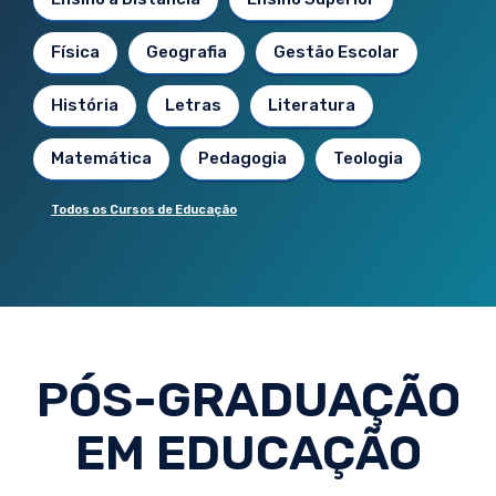
Física
Geografia
Gestão Escolar
História
Letras
Literatura
Matemática
Pedagogia
Teologia
Todos os Cursos de Educação
PÓS-GRADUAÇÃO
EM EDUCAÇÃO