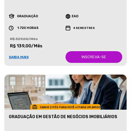
GRADUAÇÃO
EAD
1.720 HORAS
4 SEMESTRES
R$ 329,00/Mês
R$ 139,00/Mês
INSCREVA-SE
SAIBA MAIS
GANHE 2 PÓS PARA VOCÊ +1 PARA UM AMIGO
GRADUAÇÃO EM GESTÃO DE NEGÓCIOS IMOBILIÁRIOS