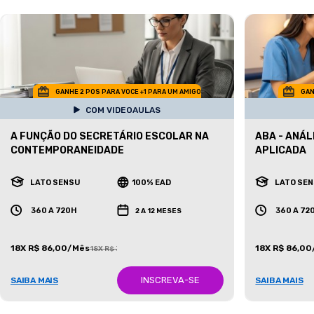
GANHE 2 POS PARA VOCE +1 PARA UM AMIGO
GAN
COM VIDEOAULAS
A FUNÇÃO DO SECRETÁRIO ESCOLAR NA
ABA - ANÁ
CONTEMPORANEIDADE
APLICADA
LATO SENSU
100% EAD
LATO SE
360 A 720H
360 A 72
2 A 12 MESES
18X R$ 86,00/Mês
18X R$ 86,0
18X R$ 387,00/Mês
INSCREVA-SE
SAIBA MAIS
SAIBA MAIS