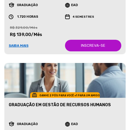
GRADUAÇÃO
EAD
1.720 HORAS
4 SEMESTRES
R$ 329,00/Mês
R$ 139,00/Mês
INSCREVA-SE
SAIBA MAIS
GANHE 2 PÓS PARA VOCÊ +1 PARA UM AMIGO
GRADUAÇÃO EM GESTÃO DE RECURSOS HUMANOS
GRADUAÇÃO
EAD