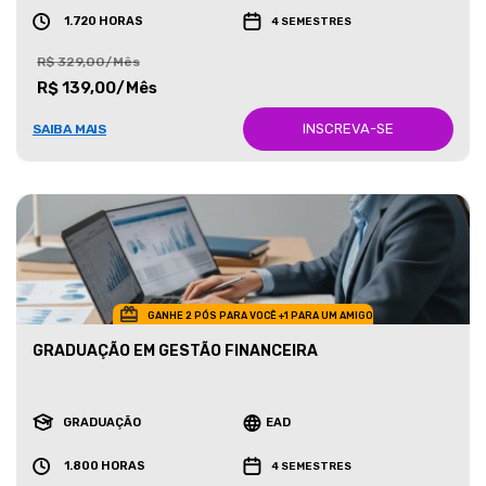
1.720 HORAS
4 SEMESTRES
R$ 329,00/Mês
R$ 139,00/Mês
INSCREVA-SE
SAIBA MAIS
GANHE 2 PÓS PARA VOCÊ +1 PARA UM AMIGO
GRADUAÇÃO EM GESTÃO FINANCEIRA
GRADUAÇÃO
EAD
1.800 HORAS
4 SEMESTRES