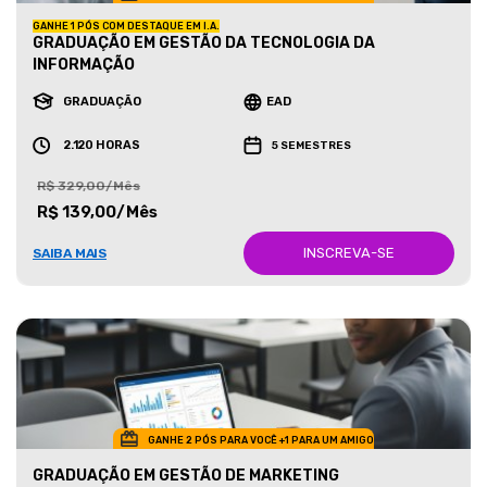
GANHE 1 PÓS COM DESTAQUE EM I.A.
GRADUAÇÃO EM GESTÃO DA TECNOLOGIA DA
INFORMAÇÃO
GRADUAÇÃO
EAD
2.120 HORAS
5 SEMESTRES
R$ 329,00/Mês
R$ 139,00/Mês
INSCREVA-SE
SAIBA MAIS
GANHE 2 PÓS PARA VOCÊ +1 PARA UM AMIGO
GRADUAÇÃO EM GESTÃO DE MARKETING