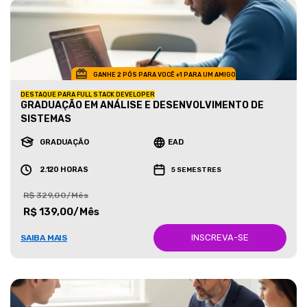
GANHE 2 PÓS PARA VOCÊ +1 PARA UM AMIGO
DESTAQUE PARA FULL STACK DEVELOPER
GRADUAÇÃO EM ANÁLISE E DESENVOLVIMENTO DE
SISTEMAS
GRADUAÇÃO
EAD
2.120 HORAS
5 SEMESTRES
R$ 329,00/Mês
R$ 139,00/Mês
INSCREVA-SE
SAIBA MAIS