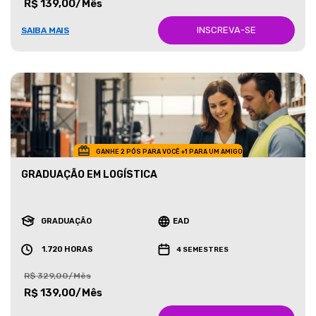
R$ 139,00/Mês
INSCREVA-SE
SAIBA MAIS
GANHE 2 PÓS PARA VOCÊ +1 PARA UM AMIGO
GRADUAÇÃO EM LOGÍSTICA
GRADUAÇÃO
EAD
1.720 HORAS
4 SEMESTRES
R$ 329,00/Mês
R$ 139,00/Mês