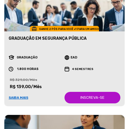
GANHE 2 PÓS PARA VOCÊ +1 PARA UM AMIGO
GRADUAÇÃO EM SEGURANÇA PÚBLICA
GRADUAÇÃO
EAD
1.800 HORAS
4 SEMESTRES
R$ 329,00/Mês
R$ 139,00/Mês
INSCREVA-SE
SAIBA MAIS