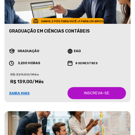
GANHE 2 PÓS PARA VOCÊ +1 PARA UM AMIGO
GRADUAÇÃO EM CIÊNCIAS CONTÁBEIS
GRADUAÇÃO
EAD
3.200 HORAS
8 SEMESTRES
R$ 329,00/Mês
R$ 139,00/Mês
INSCREVA-SE
SAIBA MAIS