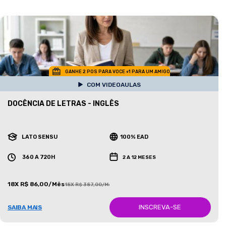
GANHE 2 POS PARA VOCE +1 PARA UM AMIGO
COM VIDEOAULAS
DOCÊNCIA DE LETRAS - INGLÊS
LATO SENSU
100% EAD
360 A 720H
2 A 12 MESES
18X R$ 86,00/Mês
18X R$ 387,00/Mês
INSCREVA-SE
SAIBA MAIS