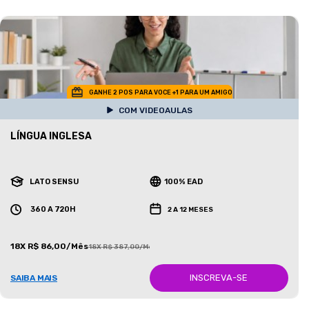
GANHE 2 POS PARA VOCE +1 PARA UM AMIGO
COM VIDEOAULAS
LÍNGUA INGLESA
LATO SENSU
100% EAD
360 A 720H
2 A 12 MESES
18X R$ 86,00/Mês
18X R$ 387,00/Mês
INSCREVA-SE
SAIBA MAIS