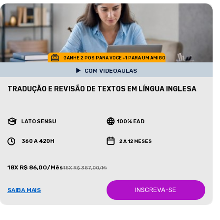
GANHE 2 POS PARA VOCE +1 PARA UM AMIGO
COM VIDEOAULAS
TRADUÇÃO E REVISÃO DE TEXTOS EM LÍNGUA INGLESA
LATO SENSU
100% EAD
360 A 420H
2 A 12 MESES
18X R$ 86,00/Mês
18X R$ 387,00/Mês
INSCREVA-SE
SAIBA MAIS