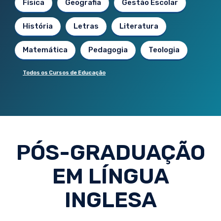
Física
Geografia
Gestão Escolar
História
Letras
Literatura
Matemática
Pedagogia
Teologia
Todos os Cursos de Educação
PÓS-GRADUAÇÃO
EM LÍNGUA
INGLESA