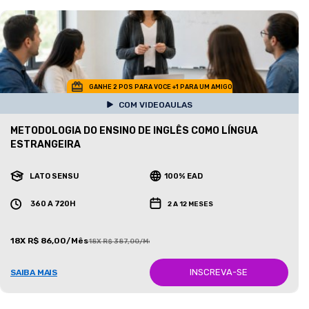
GANHE 2 POS PARA VOCE +1 PARA UM AMIGO
COM VIDEOAULAS
METODOLOGIA DO ENSINO DE INGLÊS COMO LÍNGUA
ESTRANGEIRA
LATO SENSU
100% EAD
360 A 720H
2 A 12 MESES
18X R$ 86,00/Mês
18X R$ 387,00/Mês
INSCREVA-SE
SAIBA MAIS