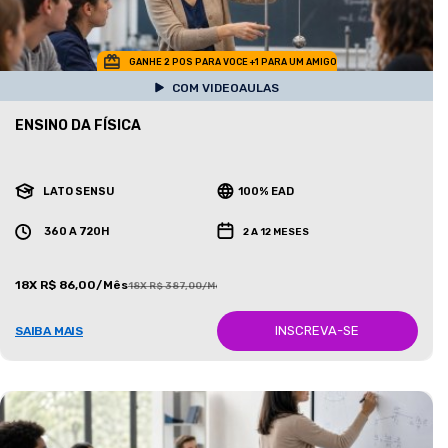
GANHE 2 POS PARA VOCE +1 PARA UM AMIGO
COM VIDEOAULAS
ENSINO DA FÍSICA
LATO SENSU
100% EAD
360 A 720H
2 A 12 MESES
18X R$ 86,00/Mês
18X R$ 387,00/Mês
INSCREVA-SE
SAIBA MAIS