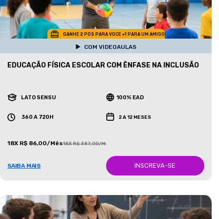
GANHE 2 POS PARA VOCE +1 PARA UM AMIGO
COM VIDEOAULAS
EDUCAÇÃO FÍSICA ESCOLAR COM ÊNFASE NA INCLUSÃO
LATO SENSU
100% EAD
360 A 720H
2 A 12 MESES
18X R$ 86,00/Mês
18X R$ 387,00/Mês
INSCREVA-SE
SAIBA MAIS