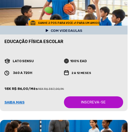
GANHE 2 POS PARA VOCE +1 PARA UM AMIGO
COM VIDEOAULAS
EDUCAÇÃO FÍSICA ESCOLAR
LATO SENSU
100% EAD
360 A 720H
2 A 12 MESES
18X R$ 86,00/Mês
18X R$ 387,00/Mês
INSCREVA-SE
SAIBA MAIS