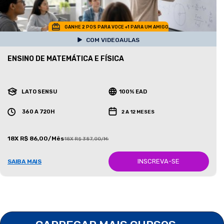
GANHE 2 POS PARA VOCE +1 PARA UM AMIGO
COM VIDEOAULAS
ENSINO DE MATEMÁTICA E FÍSICA
LATO SENSU
100% EAD
360 A 720H
2 A 12 MESES
18X R$ 86,00/Mês
18X R$ 387,00/Mês
INSCREVA-SE
SAIBA MAIS