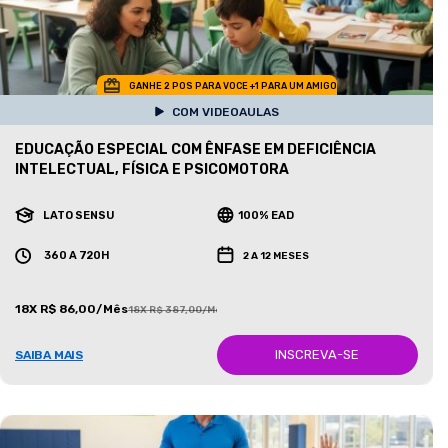
GANHE 2 POS PARA VOCE +1 PARA UM AMIGO
COM VIDEOAULAS
EDUCAÇÃO ESPECIAL COM ÊNFASE EM DEFICIÊNCIA
INTELECTUAL, FÍSICA E PSICOMOTORA
LATO SENSU
100% EAD
360 A 720H
2 A 12 MESES
18X R$ 86,00/Mês
18X R$ 387,00/Mês
INSCREVA-SE
SAIBA MAIS