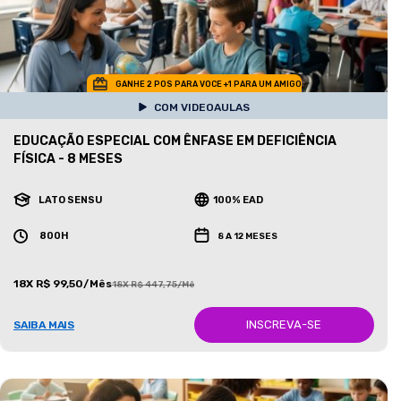
GANHE 2 POS PARA VOCE +1 PARA UM AMIGO
COM VIDEOAULAS
EDUCAÇÃO ESPECIAL COM ÊNFASE EM DEFICIÊNCIA
FÍSICA - 8 MESES
LATO SENSU
100% EAD
800H
8 A 12 MESES
18X R$ 99,50/Mês
18X R$ 447,75/Mês
INSCREVA-SE
SAIBA MAIS